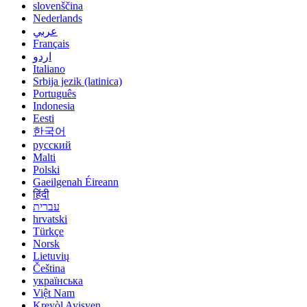
slovenščina
Nederlands
عربي
Français
اردو
Italiano
Srbija jezik (latinica)
Português
Indonesia
Eesti
한국어
русский
Malti
Polski
Gaeilgenah Éireann
हिंदी
עברית
hrvatski
Türkçe
Norsk
Lietuvių
Čeština
українська
Việt Nam
Kreyòl Ayisyen