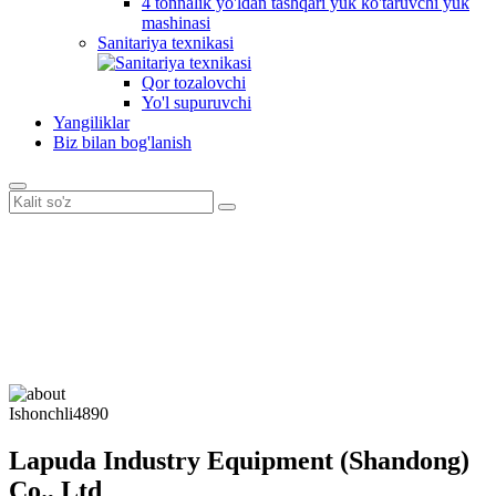
4 tonnalik yo'ldan tashqari yuk ko'taruvchi yuk
mashinasi
Sanitariya texnikasi
Qor tozalovchi
Yo'l supuruvchi
Yangiliklar
Biz bilan bog'lanish
Ishonchli
4890
Lapuda Industry Equipment (Shandong)
Co., Ltd