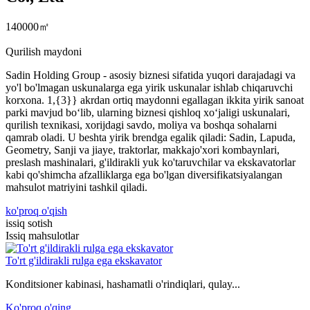
140000㎡
Qurilish maydoni
Sadin Holding Group - asosiy biznesi sifatida yuqori darajadagi va
yo'l bo'lmagan uskunalarga ega yirik uskunalar ishlab chiqaruvchi
korxona. 1,{3}} akrdan ortiq maydonni egallagan ikkita yirik sanoat
parki mavjud boʻlib, ularning biznesi qishloq xoʻjaligi uskunalari,
qurilish texnikasi, xorijdagi savdo, moliya va boshqa sohalarni
qamrab oladi. U beshta yirik brendga egalik qiladi: Sadin, Lapuda,
Geometry, Sanji va jiaye, traktorlar, makkajo'xori kombaynlari,
preslash mashinalari, g'ildirakli yuk ko'taruvchilar va ekskavatorlar
kabi qo'shimcha afzalliklarga ega bo'lgan diversifikatsiyalangan
mahsulot matriyini tashkil qiladi.
ko'proq o'qish
issiq sotish
Issiq mahsulotlar
To'rt g'ildirakli rulga ega ekskavator
Konditsioner kabinasi, hashamatli o'rindiqlari, qulay...
Ko'proq o'qing