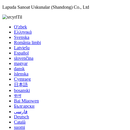
Lapuda Sanoat Uskunalar (Shandong) Co., Ltd
Til
O'zbek
Ελληνικά
Svenska
România limbi
Latviešu
Español
slovenčina
magyar
dansk
íslenska
Cymraeg
日本語
bosanski
বাংলা
Bai Miaowen
Български
فارسی
Deutsch
Català
suomi