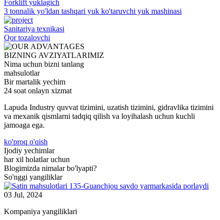
Forklift yuklagich
3 tonnalik yo'ldan tashqari yuk ko'taruvchi yuk mashinasi
Sanitariya texnikasi
Qor tozalovchi
BIZNING AVZIYATLARIMIZ
Nima uchun bizni tanlang
mahsulotlar
Bir martalik yechim
24 soat onlayn xizmat
Lapuda Industry quvvat tizimini, uzatish tizimini, gidravlika tizimini
va mexanik qismlarni tadqiq qilish va loyihalash uchun kuchli
jamoaga ega.
ko'proq o'qish
Ijodiy yechimlar
har xil holatlar uchun
Blogimizda nimalar bo'lyapti?
So'nggi yangiliklar
03 Jul, 2024
Kompaniya yangiliklari