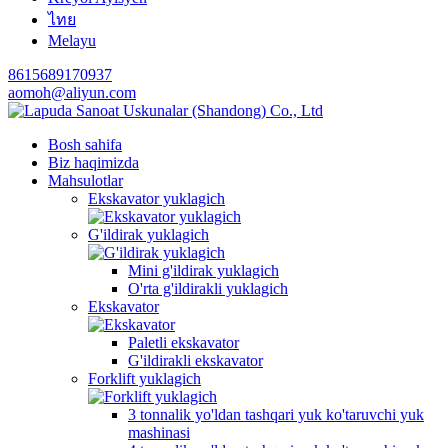
ไทย
Melayu
8615689170937
aomoh@aliyun.com
Bosh sahifa
Biz haqimizda
Mahsulotlar
Ekskavator yuklagich
G'ildirak yuklagich
Mini g'ildirak yuklagich
O'rta g'ildirakli yuklagich
Ekskavator
Paletli ekskavator
G'ildirakli ekskavator
Forklift yuklagich
3 tonnalik yo'ldan tashqari yuk ko'taruvchi yuk
mashinasi