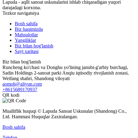
Lapuda - aqlli sanoat uskunalarini ishlab chiqaradigan yuqori
darajadagi korxona.
Tezkor navigatsiya
Bosh sahifa
Biz haqimizda
Mahsulotlar
Yangiliklar
Biz bilan bog'lanish
Sayt xaritasi
Biz bilan bog'lanish
Runcheng ko'chasi va Donghu yo'lining janubi-g'arbiy burchagi,
Sadin Holdings 2-sanoat parki Anqiu iqtisodiy rivojlanish zonasi,
Weifang shahri, Shandong viloyati
aomoh@aliyun.com
+8615689170937
QR kodi
Mualliflik huquqi © Lapuda Sanoat Uskunalar (Shandong) Co.,
Ltd. Hammasi Huquqlar Zaxiralangan.
Bosh sahifa
Telefon